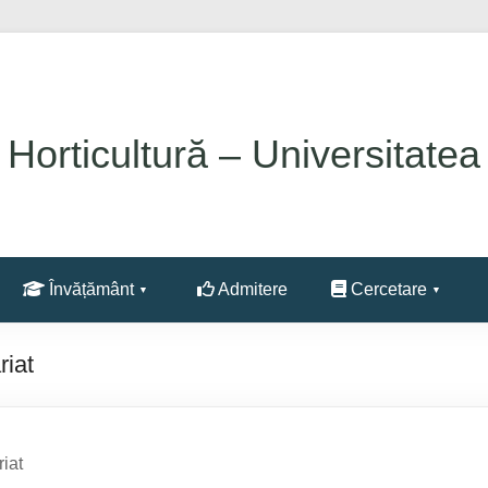
 Horticultură – Universitatea
Învățământ
Admitere
Cercetare
riat
iat