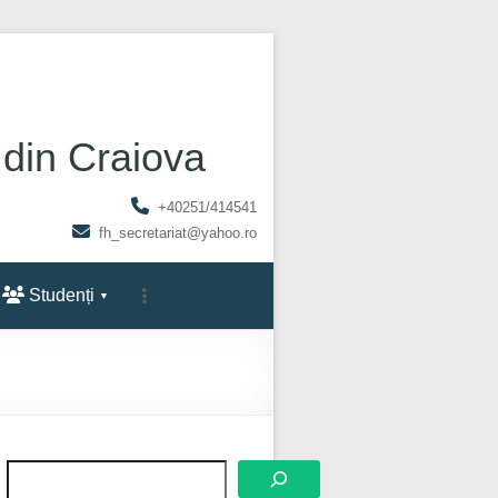
 din Craiova
+40251/414541
fh_secretariat@yahoo.ro
Studenți
Caută