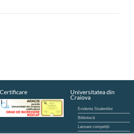
Certificare
Universitatea din
Craiova
Evidenta Studentilor
Bibliotecă
Lansare competiții