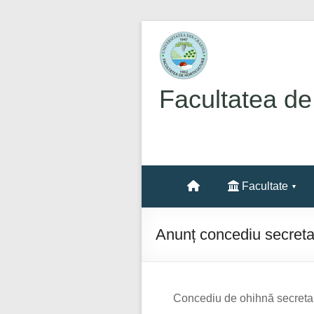
Skip
to
content
Facultatea de
Facultate
Anunț concediu secreta
Concediu de ohihnă secretar